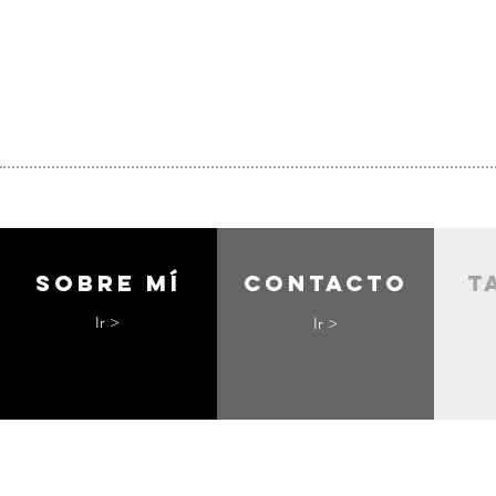
Sobre mí
contacto
t
Ir >
Ir >