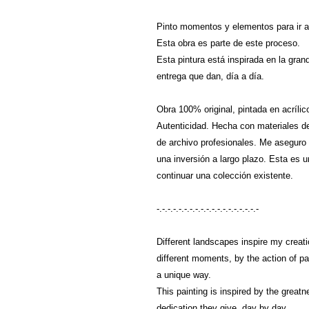
Pinto momentos y elementos para ir a
Esta obra es parte de este proceso.
Esta pintura está inspirada en la gran
entrega que dan, día a día.
Obra 100% original, pintada en acrílic
Autenticidad. Hecha con materiales de 
de archivo profesionales. Me aseguro d
una inversión a largo plazo. Esta es
continuar una colección existente.
-.-.-.-.-.-.-.-.-.-.-.-.-.-.-.-.-.-.-
Different landscapes inspire my creatio
different moments, by the action of pa
a unique way.
This painting is inspired by the greatn
dedication they give, day by day.