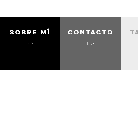
Sobre mí
contacto
t
Ir >
Ir >