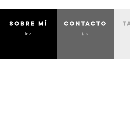
Sobre mí
contacto
t
Ir >
Ir >