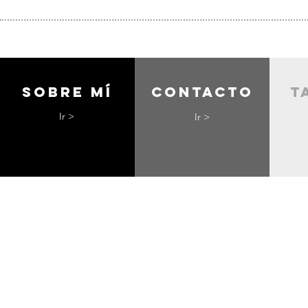
Sobre mí
contacto
t
Ir >
Ir >