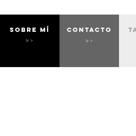
Sobre mí
contacto
t
Ir >
Ir >