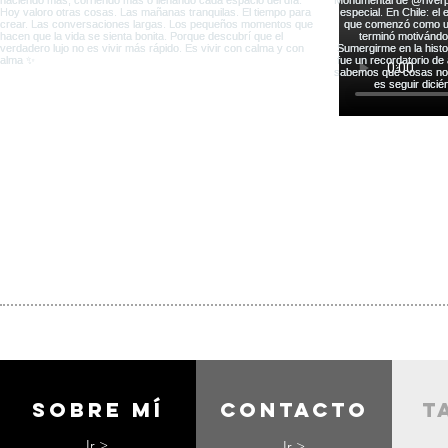
Sobre mí
contacto
t
Ir >
Ir >