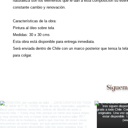
naturaleza son los elementos que le dan a esta composición su esen
constante cambio y renovación.
Características de la obra:
Pintura al óleo sobre tela
Medidas: 30 x 30 cms
Esta obra está disponible para entrega inmediata.
Será enviada dentro de Chile con un marco posterior que tensa la tela 
para colgar.
Síguem