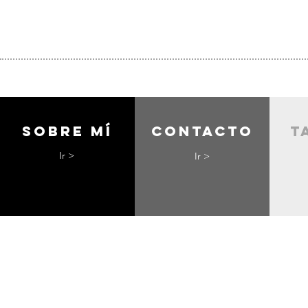
Sobre mí
contacto
t
Ir >
Ir >