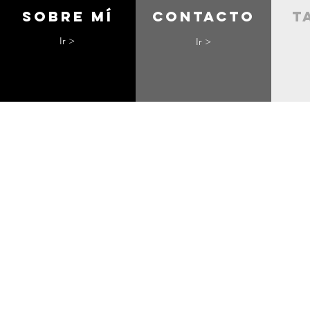
Sobre mí
contacto
t
Ir >
Ir >