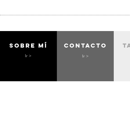
Sobre mí
contacto
t
Ir >
Ir >