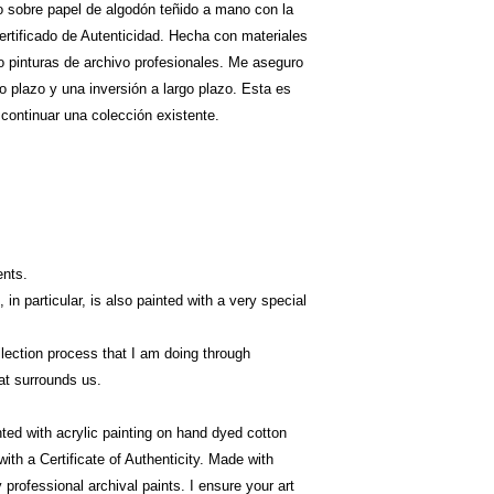
co sobre papel de algodón teñido a mano con la
ertificado de Autenticidad. Hecha con materiales
lo pinturas de archivo profesionales. Me aseguro
go plazo y una inversión a largo plazo. Esta es
ontinuar una colección existente.
ents.
 in particular, is also painted with a very special
ollection process that I am doing through
hat surrounds us.
nted with acrylic painting on hand dyed cotton
ith a Certificate of Authenticity. Made with
 professional archival paints. I ensure your art