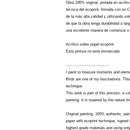
Obra 100% original, pintada en acríli
técnica del ecoprint, firmada con un C
de la más alta calidad y utilizando so
de que la obra tenga durabilidad a lar
una excelente manera de comenzar o c
Acrílico sobre papel ecoprint
Esta pintura no está enmarcada
-.-.-.-.-.-.-.-.-.-.-.-.-.-.-.-.-.-.-
I paint to treasure moments and elem
Birds are one of my fascinations. This,
technique.
This work is part of this process, a c
painting. It is inspired by the nature t
Original painting, 100% authentic, pai
paper with ecoprint technique, signed w
highest grade materials and using only