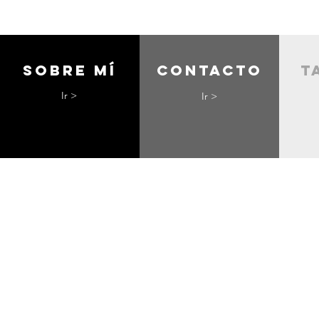
Sobre mí
contacto
t
Ir >
Ir >