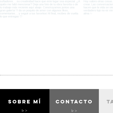
Sobre mí
contacto
t
Ir >
Ir >