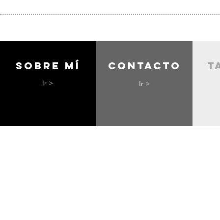
Sobre mí
contacto
t
Ir >
Ir >