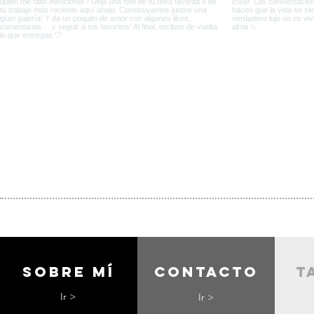
Sobre mí
contacto
t
Ir >
Ir >