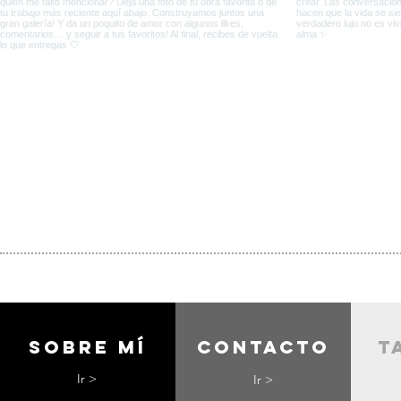
Sobre mí
contacto
t
Ir >
Ir >