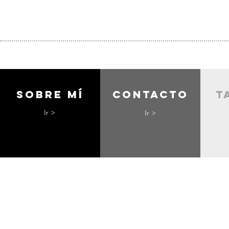
Sobre mí
contacto
t
Ir >
Ir >