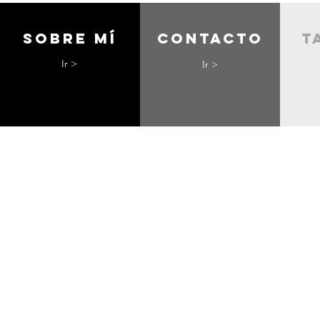
Sobre mí
contacto
t
Ir >
Ir >