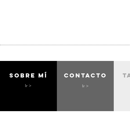
Sobre mí
contacto
t
Ir >
Ir >