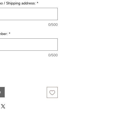
o / Shipping address:
*
0/500
mber:
*
0/500
o