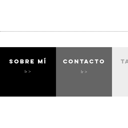
Sobre mí
contacto
t
Ir >
Ir >