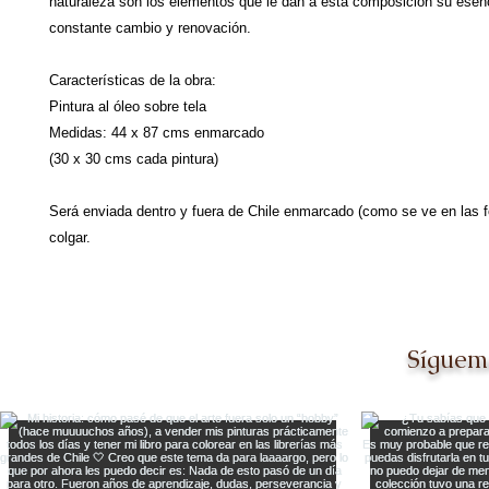
naturaleza son los elementos que le dan a esta composición su esen
constante cambio y renovación.
Características de la obra:
Pintura al óleo sobre tela
Medidas: 44 x 87 cms enmarcado
(30 x 30 cms cada pintura)
Será enviada dentro y fuera de Chile enmarcado (como se ve en las fo
colgar.
Síguem