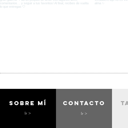
Sobre mí
contacto
t
Ir >
Ir >