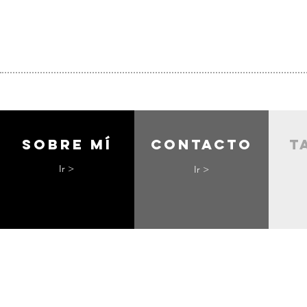
Sobre mí
contacto
t
Ir >
Ir >