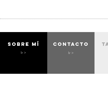
Sobre mí
contacto
t
Ir >
Ir >