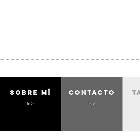
Sobre mí
contacto
t
Ir >
Ir >