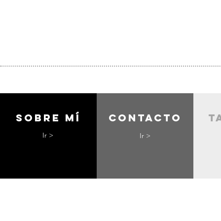
Sobre mí
contacto
t
Ir >
Ir >