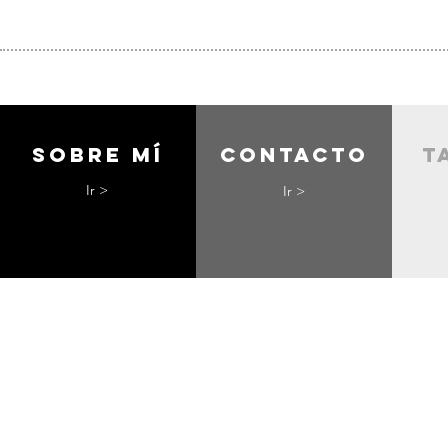
Sobre mí
contacto
t
Ir >
Ir >