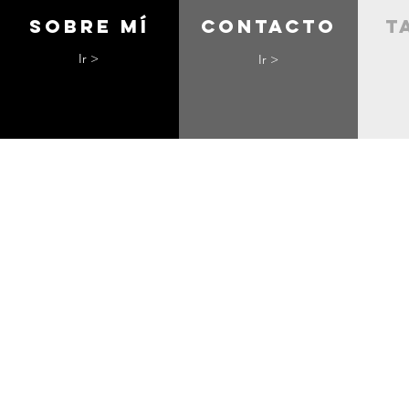
Sobre mí
contacto
t
Ir >
Ir >