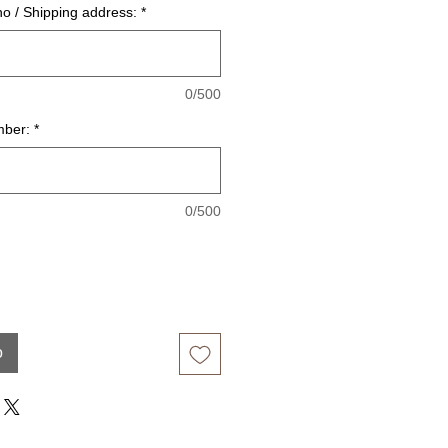
o / Shipping address:
*
0/500
mber:
*
0/500
o