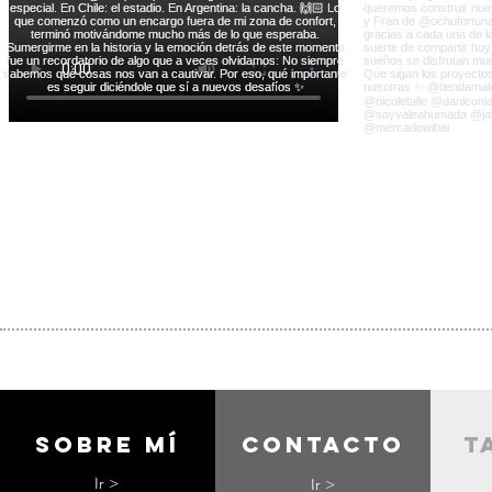
Sobre mí
contacto
t
Ir >
Ir >