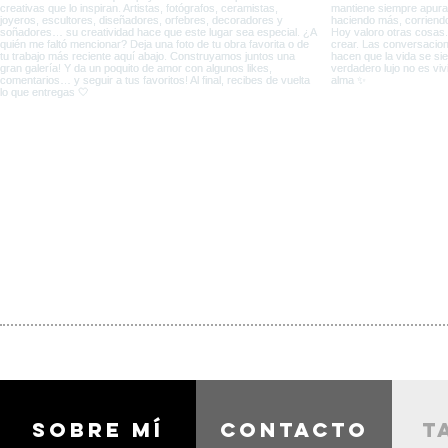
Sobre mí
contacto
t