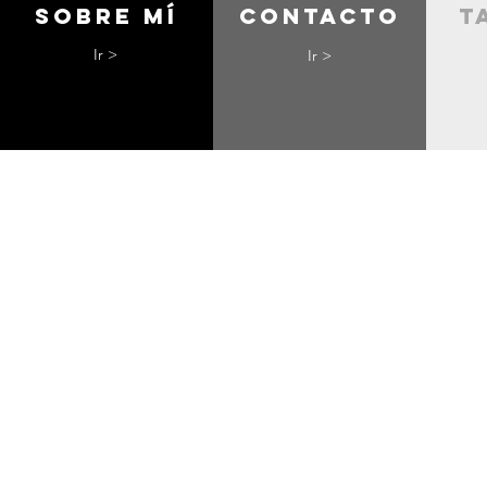
Sobre mí
contacto
t
Ir >
Ir >