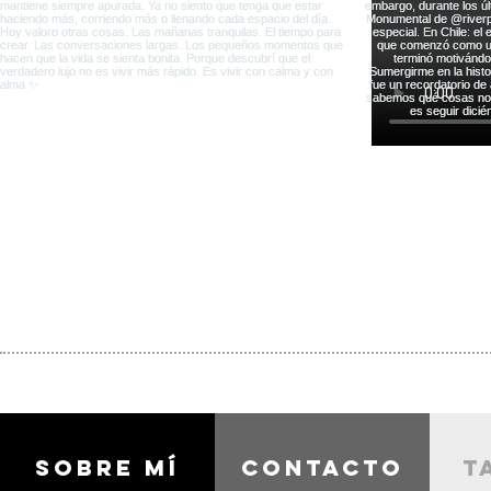
Sobre mí
contacto
t