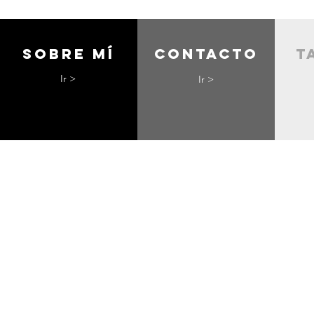
Sobre mí
contacto
t
Ir >
Ir >