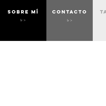
Sobre mí
contacto
t
Ir >
Ir >