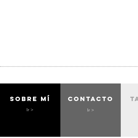
Sobre mí
contacto
t
Ir >
Ir >