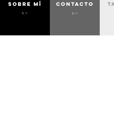
Sobre mí
contacto
t
Ir >
Ir >