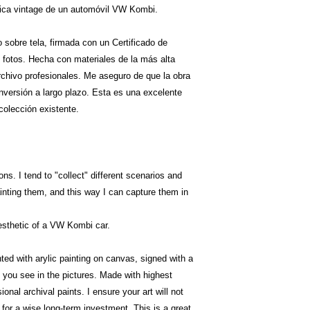
ética vintage de un automóvil VW Kombi.
o sobre tela, firmada con un Certificado de
fotos. Hecha con materiales de la más alta
archivo profesionales. Me aseguro de que la obra
inversión a largo plazo. Esta es una excelente
olección existente.
ns. I tend to "collect" different scenarios and
inting them, and this way I can capture them in
aesthetic of a VW Kombi car.
nted with arylic painting on canvas, signed with a
e you see in the pictures. Made with highest
onal archival paints. I ensure your art will not
 for a wise long-term investment. This is a great