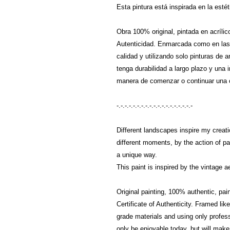
Esta pintura está inspirada en la est
Obra 100% original, pintada en acrílic
Autenticidad. Enmarcada como en las 
calidad y utilizando solo pinturas de 
tenga durabilidad a largo plazo y una 
manera de comenzar o continuar una c
-.-.-.-.-.-.-.-.-.-.-.-.-.-.-.-.-.-.-
Different landscapes inspire my creatio
different moments, by the action of pa
a unique way.
This paint is inspired by the vintage 
Original painting, 100% authentic, pai
Certificate of Authenticity. Framed lik
grade materials and using only professi
only be enjoyable today, but will make