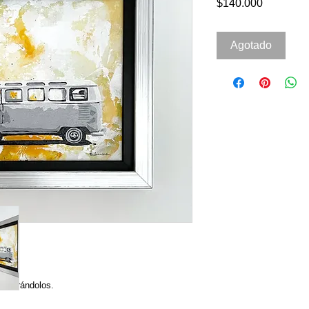
Precio
$140.000
Agotado
tesorándolos.