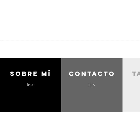
Sobre mí
contacto
t
Ir >
Ir >