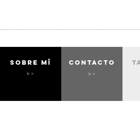
Sobre mí
contacto
t
Ir >
Ir >