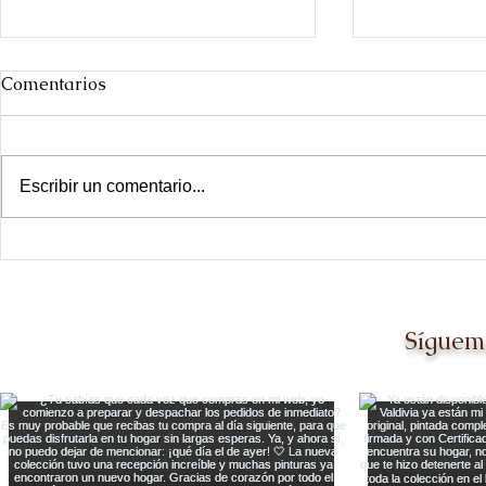
Comentarios
Escribir un comentario...
Día de las ciudades
Ir a The Ot
Dallas [y q
mil veces m
Síguem