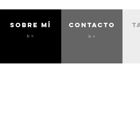
Sobre mí
contacto
t
Ir >
Ir >