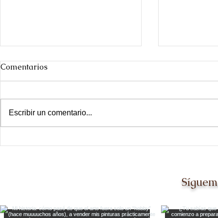
Comentarios
Escribir un comentario...
Día de las ciudades
Ir a The Ot
Dallas [y q
mil veces m
Síguem