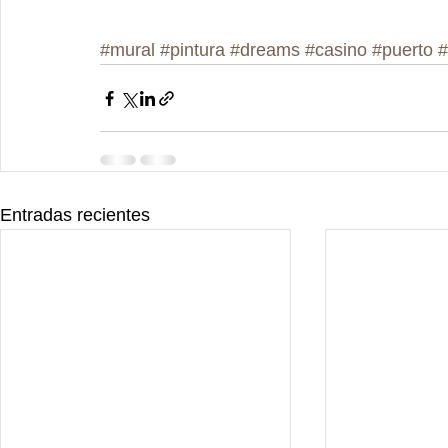
#mural
#pintura
#dreams
#casino
#puerto
#
Entradas recientes