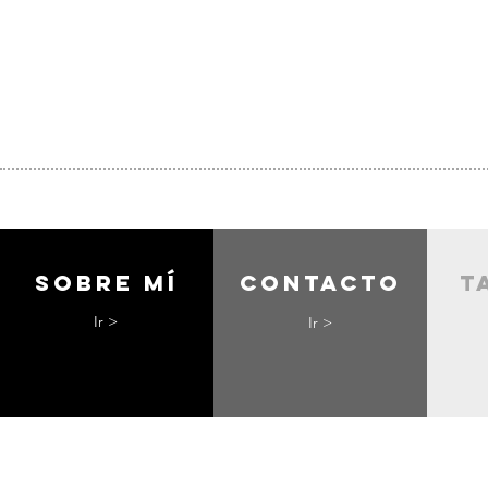
Sobre mí
contacto
t
Ir >
Ir >