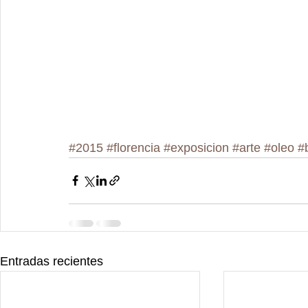
#2015
#florencia
#exposicion
#arte
#oleo
#
Entradas recientes