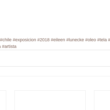
#chile
#exposicion
#2018
#eileen
#lunecke
#oleo
#tela
a
#artista