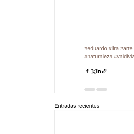
#eduardo
#lira
#arte
#naturaleza
#valdivi
Entradas recientes