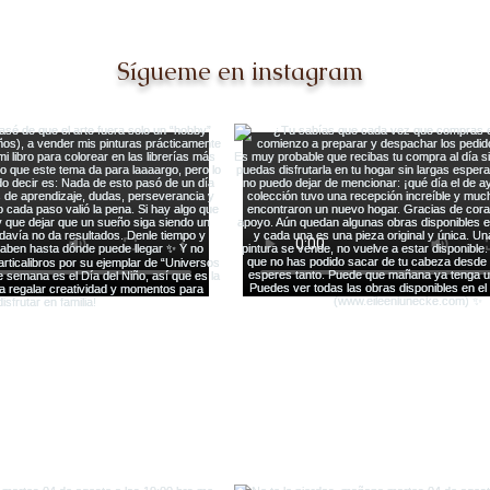
Dallas [y querer repetirlo
sem
mil veces más]
Sígueme en instagram