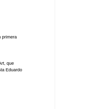
 primera 
rt, que 
ista Eduardo 